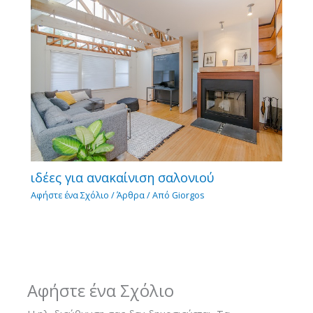
ιδέες για ανακαίνιση σαλονιού
Αφήστε ένα Σχόλιο
/
Άρθρα
/ Από
Giorgos
Αφήστε ένα Σχόλιο