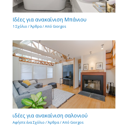
Ιδέες για ανακαίνιση Μπάνιου
1 Σχόλιο
/
Άρθρα
/ Από
Giorgos
ιδέες για ανακαίνιση σαλονιού
Αφήστε ένα Σχόλιο
/
Άρθρα
/ Από
Giorgos