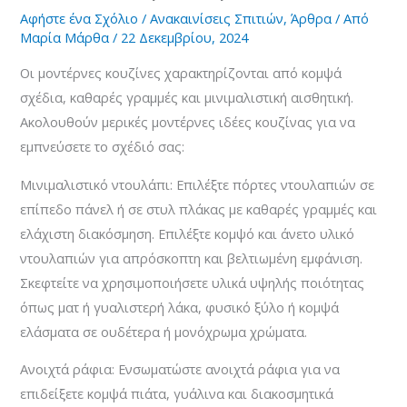
Αφήστε ένα Σχόλιο
/
Ανακαινίσεις Σπιτιών
,
Άρθρα
/ Από
Μαρία Μάρθα
/
22 Δεκεμβρίου, 2024
Οι μοντέρνες κουζίνες χαρακτηρίζονται από κομψά
σχέδια, καθαρές γραμμές και μινιμαλιστική αισθητική.
Ακολουθούν μερικές μοντέρνες ιδέες κουζίνας για να
εμπνεύσετε το σχέδιό σας:
Μινιμαλιστικό ντουλάπι: Επιλέξτε πόρτες ντουλαπιών σε
επίπεδο πάνελ ή σε στυλ πλάκας με καθαρές γραμμές και
ελάχιστη διακόσμηση. Επιλέξτε κομψό και άνετο υλικό
ντουλαπιών για απρόσκοπτη και βελτιωμένη εμφάνιση.
Σκεφτείτε να χρησιμοποιήσετε υλικά υψηλής ποιότητας
όπως ματ ή γυαλιστερή λάκα, φυσικό ξύλο ή κομψά
ελάσματα σε ουδέτερα ή μονόχρωμα χρώματα.
Ανοιχτά ράφια: Ενσωματώστε ανοιχτά ράφια για να
επιδείξετε κομψά πιάτα, γυάλινα και διακοσμητικά