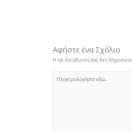
Αφήστε ένα Σχόλιο
Η ηλ. διεύθυνση σας δεν δημοσιεύε
Πληκτρολογήστε
εδώ..