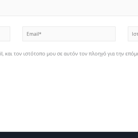
Email*
Ιστ
l, και τον ιστότοπο μου σε αυτόν τον πλοηγό για την επό