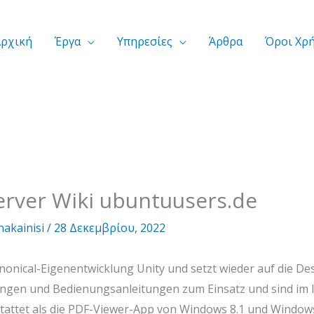
Αρχική
Έργα
Υπηρεσίες
Άρθρα
Όροι Χρ
rver Wiki ubuntuusers.de
nakainisi
/
28 Δεκεμβρίου, 2022
Canonical-Eigenentwicklung Unity und setzt wieder auf die 
n und Bedienungsanleitungen zum Einsatz und sind im Int
ttet als die PDF-Viewer-App von Windows 8.1 und Windows 