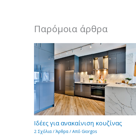
Παρόμοια άρθρα
Ιδέες για ανακαίνιση κουζίνας
2 Σχόλια
/
Άρθρα
/ Από
Giorgos