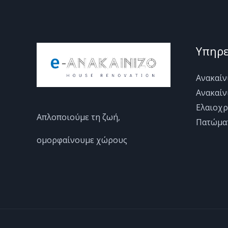
Υπηρε
Ανακαίν
Ανακαίν
Ελαιοχρ
Απλοποιούμε τη ζωή,
Πατώμα
ομορφαίνουμε χώρους