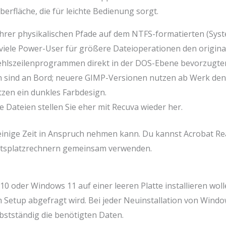
erfläche, die für leichte Bedienung sorgt.
 ihrer physikalischen Pfade auf dem NTFS-formatierten (Sys
s viele Power-User für größere Dateioperationen den origi
ehlszeilenprogrammen direkt in der DOS-Ebene bevorzugte
n sind an Bord; neuere GIMP-Versionen nutzen ab Werk den 
zen ein dunkles Farbdesign.
 Dateien stellen Sie eher mit Recuva wieder her.
einige Zeit in Anspruch nehmen kann. Du kannst Acrobat Re
eitsplatzrechnern gemeinsam verwenden.
10 oder Windows 11 auf einer leeren Platte installieren woll
 Setup abgefragt wird. Bei jeder Neuinstallation von Windo
bstständig die benötigten Daten.