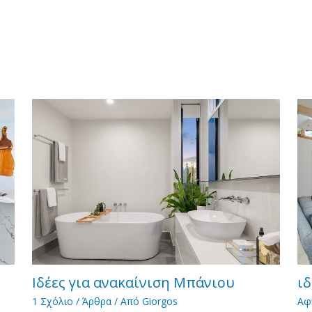
Ιδέες για ανακαίνιση Μπάνιου
ιδ
1 Σχόλιο
/
Άρθρα
/ Από
Giorgos
Αφ