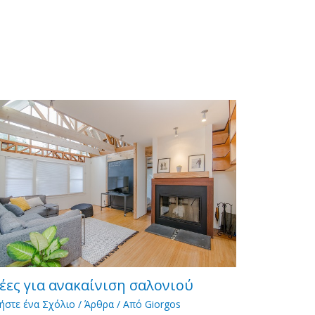
έες για ανακαίνιση σαλονιού
ήστε ένα Σχόλιο
/
Άρθρα
/ Από
Giorgos