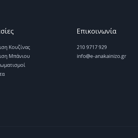
σίες
Επικοινωνία
ιση Κουζίνας
210 9717 929
ιση Μπάνιου
info@e-anakainizo.gr
ωματισμοί
τα