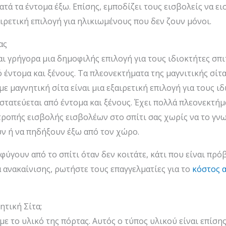
ατά τα έντομα έξω. Επίσης, εμποδίζει τους εισβολείς να ει
ιρετική επιλογή για ηλικιωμένους που δεν ζουν μόνοι.
ας
ι γρήγορα μια δημοφιλής επιλογή για τους ιδιοκτήτες σπι
 έντομα και ξένους. Τα πλεονεκτήματα της μαγνιτικής σίτας
ε μαγνητική σίτα είναι μια εξαιρετική επιλογή για τους ι
οστατεύεται από έντομα και ξένους. Έχει πολλά πλεονεκτή
ροπής εισβολής εισβολέων στο σπίτι σας χωρίς να το γνω
υν ή να πηδήξουν έξω από τον χώρο.
α φύγουν από το σπίτι όταν δεν κοιτάτε, κάτι που είναι π
 ανακαίνισης, ρωτήστε τους επαγγελματίες για το
κόστος 
τική Σίτα;
με το υλικό της πόρτας. Αυτός ο τύπος υλικού είναι επίσ