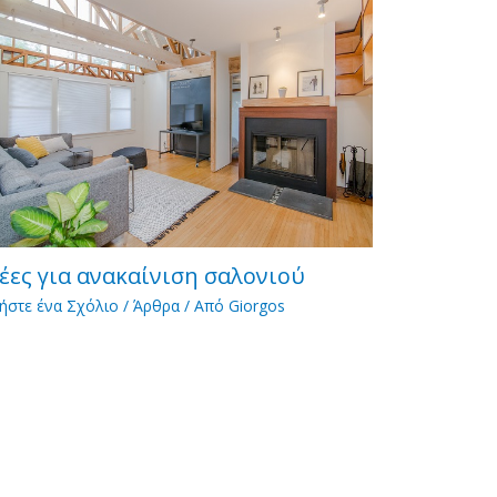
έες για ανακαίνιση σαλονιού
ήστε ένα Σχόλιο
/
Άρθρα
/ Από
Giorgos