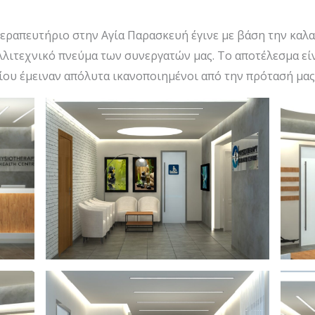
θεραπευτήριο στην Αγία Παρασκευή έγινε με βάση την καλα
αλλιτεχνικό πνεύμα των συνεργατών μας. Το αποτέλεσμα εί
ου έμειναν απόλυτα ικανοποιημένοι από την πρότασή μας 